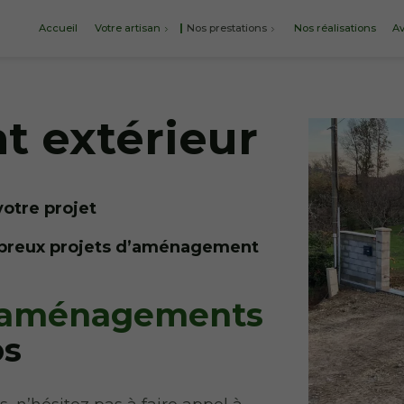
Accueil
Votre artisan
Nos prestations
Nos réalisations
Av
 extérieur
votre projet
mbreux projets d’aménagement
aménagements
os