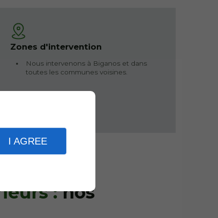
Zones d'intervention
Nous intervenons à Biganos et dans
toutes les communes voisines.
I AGREE
eurs :
nos