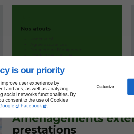
Nos atouts
Ponctualité
Agréé assurances
Propriété de l'équipement
Interlocuteur unique
Devis gratuit
cy is our priority
 improve user experience by
Customize
nt and ads, as well as analyzing
ng social networks functionalities. By
you consent to the use of Cookies
Google
Facebook
.
Aménagements extéri
prestations