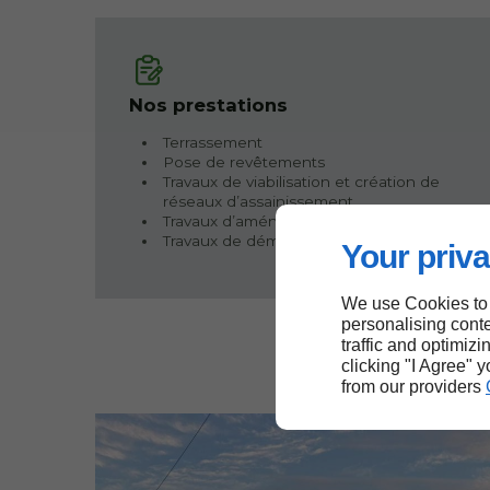
Nos prestations
Terrassement
Pose de revêtements
Travaux de viabilisation et création de
réseaux d’assainissement
Travaux d’aménagement extérieur
Travaux de démolition
Your priva
We use Cookies to
personalising conte
traffic and optimizi
clicking "I Agree" 
from our providers